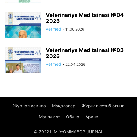
Veterinariya Meditsinasi №04
2026
vetmed
-
11.06.2026
Veterinariya Meditsinasi №03
2026
vetmed
-
22.04.2026
Журнал ҳақида
Мақолалар
Журнал сотиб олинг
Маълумот
Обуна
Архив
© 2022 ILMIY-OMMABOP JURNAL