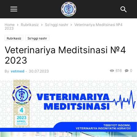
Home
Rubrikasiz
So'nggi nashr
Veterinariya Meditsinasi №4
2023
Rubrikasiz
So'nggi nashr
Veterinariya Meditsinasi №4
2023
616
0
By
vetmed
-
30.07.2023