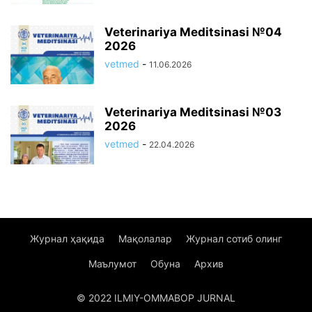
Veterinariya Meditsinasi №04
2026
vetmed
-
11.06.2026
Veterinariya Meditsinasi №03
2026
vetmed
-
22.04.2026
Журнал ҳақида
Мақолалар
Журнал сотиб олинг
Маълумот
Обуна
Архив
© 2022 ILMIY-OMMABOP JURNAL