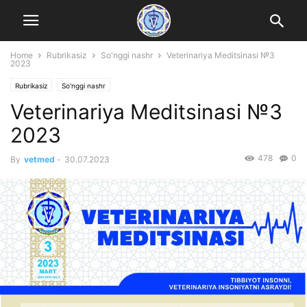
Home
Rubrikasiz
So'nggi nashr
Veterinariya Meditsinasi №3
2023
Rubrikasiz
So'nggi nashr
Veterinariya Meditsinasi №3
2023
478
0
By
vetmed
-
30.07.2023