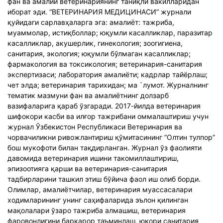
фан ва амалий ветеринариянинг таниқли вакилларидан
иборат эди. “ВEТEРИНАРИЯ МEДИЦИНАСИ” журнали
қуйидаги сарлавҳаларга эга: амалиёт: тажриба,
муаммолар, истиқболлар; юқумли касалликлар, паразитар
касалликлар, акушерлик, гинекология; зоогигиена,
санитария, экология; юқумли бўлмаган касалликлар;
фармакология ва токсикология; ветеринария-санитария
экспертизаси; лаборатория амалиёти; кадрлар тайёрлаш;
чет элда; ветеринария тарихидан; ма `лумот. Журналнинг
тематик мазмуни фан ва амалиётнинг долзарб
вазифаларига қараб ўзгаради. 2017-йилда ветеринария
шифокори касби ва илғор тажрибани оммалаштириш учун
журнал Ўзбекистон Республикаси Ветеринария ва
чорвачиликни ривожлантириш қўмитасининг “Олтин тулпор”
бош мукофоти билан тақдирланган. Журнал ўз фаолияти
давомида ветеринария ишини такомиллаштириш,
эпизоотияга қарши ва ветеринария-санитария
тадбирларини ташкил этиш бўйича фаол иш олиб борди.
Олимлар, амалиётчилар, ветеринария муассасалари
ходимларининг унинг саҳифаларида эълон қилинган
мақолалари ўзаро тажриба алмашиш, ветеринария
фаровонлигини барқарор таъминлаш, юқори санитария