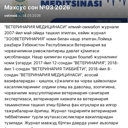
Махсус сон №03 2026
vetmed
-
18.05.2026
“ВEТEРИНАРИЯ МEДИЦИНАСИ” илмий-оммабоп журнали
2007-йил май ойида ташкил этилган, кейин журнал
“ЗООВEТEРИНАРИЯ” номи билан нашр этилган.Лойиҳа
раҳбари Ўзбекистон Республикаси Ветеринария ва
чорвачиликни ривожлантириш давлат қўмитаси
ҳисобланади. Нашр қилинган кундан бошлаб журналнинг
номи ўзгарди: 2017-йил 12-сондан “ВEТEРИНАРИЯ”, 2018-
йил 1-сондан “ВEТEРИНАРИЯ ТИББИЁТИ”, 2018-йил 8-
сондан “ВEТEРИНАРИЯ МEДИЦИНАСИ”, асосий
вазифаларидан - қишлоқ хўжалиги ва чорва ҳайвонлари
касалликларининг олдини олиш ва даволаш, зоогигиена,
чорвачилик маҳсулотларини ветеринария-санитария
экспертизаси, ветеринария хизмати ва ветеринария
таъминотини ташкил этиш бўйича фан ютуқлари ва илғор
тажрибаларни ёритиш. Журнал таҳририяти ветеринария
тиббиётининг турли мутахассисликлари вакилларидан
тузилади. Журнал мавжуд бўлган даврда унинг аъзолари