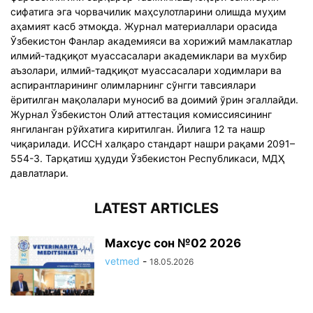
сифатига эга чорвачилик маҳсулотларини олишда муҳим
аҳамият касб этмоқда. Журнал материаллари орасида
Ўзбекистон Фанлар академияси ва хорижий мамлакатлар
илмий-тадқиқот муассасалари академиклари ва мухбир
аъзолари, илмий-тадқиқот муассасалари ходимлари ва
аспирантларининг олимларнинг сўнгги тавсиялари
ёритилган мақолалари муносиб ва ​​доимий ўрин эгаллайди.
Журнал Ўзбекистон Олий аттестация комиссиясининг
янгиланган рўйхатига киритилган. Йилига 12 та нашр
чиқарилади. ИССН халқаро стандарт нашри рақами 2091–
554-3. Тарқатиш ҳудуди Ўзбекистон Республикаси, МДҲ
давлатлари.
LATEST ARTICLES
Махсус сон №02 2026
vetmed
-
18.05.2026