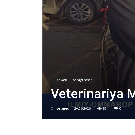
Rubrikasiz
So'nggi nashr
Veterinariya 
От
vetmed
-
20.06.2026
88
0