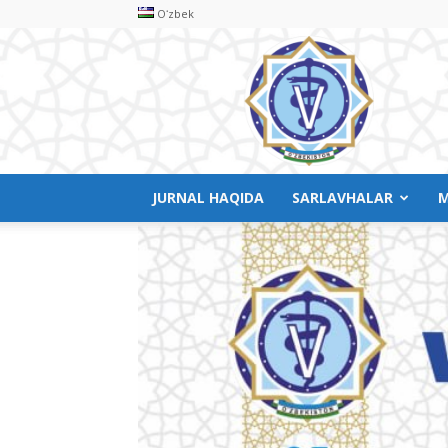
Oʻzbek
Veterinariya
meditsinasi
JURNAL HAQIDA
SARLAVHALAR
M