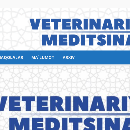
AQOLALAR
MA`LUMOT
ARXIV