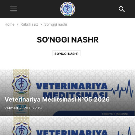
Home
Rubrikasiz
So'nggi nashr
SO'NGGI NASHR
SO'NGGI NASHR
Veterinariya Meditsinasi №05 2026
vetmed
-
20.06.2026