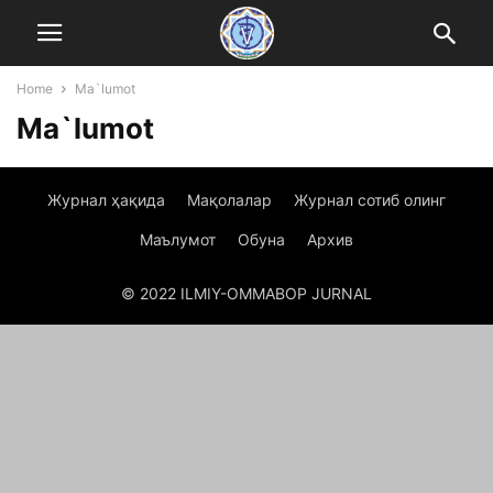
Home
Ma`lumot
Ma`lumot
Журнал ҳақида
Мақолалар
Журнал сотиб олинг
Маълумот
Обуна
Архив
© 2022 ILMIY-OMMABOP JURNAL