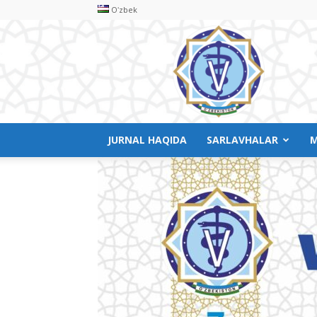
Oʻzbek
Veterinariya
meditsinasi
JURNAL HAQIDA
SARLAVHALAR
M