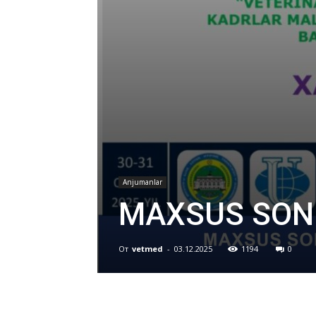
Anjumanlar
MAXSUS SON 
От
vetmed
-
03.12.2025
1194
0