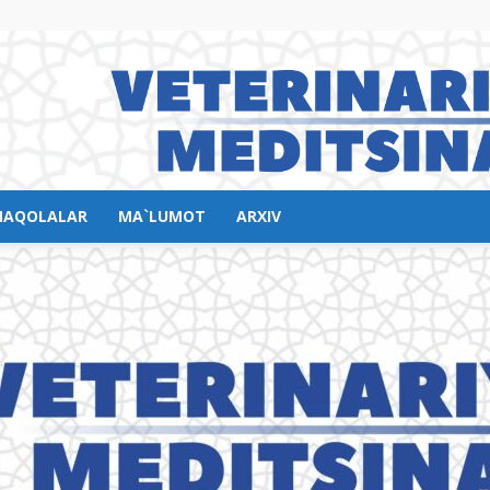
AQOLALAR
MA`LUMOT
ARXIV