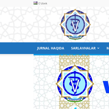
Oʻzbek
Veterinariya
meditsinasi
JURNAL HAQIDA
SARLAVHALAR
M