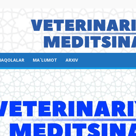
AQOLALAR
MA`LUMOT
ARXIV