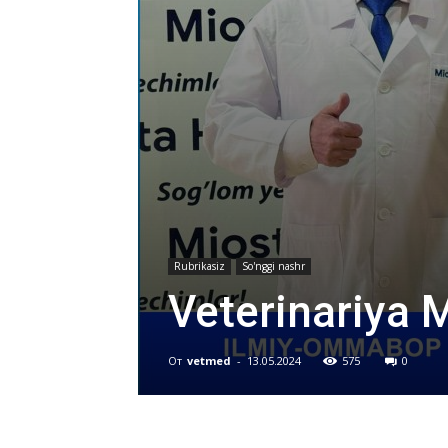
Rubrikasiz
So'nggi nashr
Veterinariya 
От
vetmed
-
13.05.2024
575
0