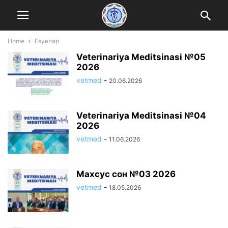
Home
Ёзувлар
Veterinariya Meditsinasi №05
2026
vetmed
-
20.06.2026
Veterinariya Meditsinasi №04
2026
vetmed
-
11.06.2026
Махсус сон №03 2026
vetmed
-
18.05.2026