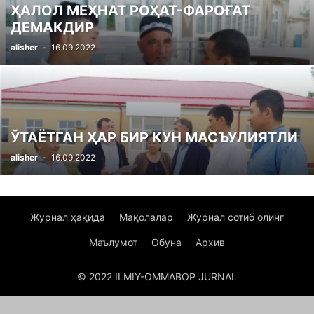
ҲАЛОЛ МЕҲНАТ РОҲАТ-ФАРОҒАТ
ДЕМАКДИР
alisher
-
16.09.2022
ЎТАЁТГАН ҲАР БИР КУН МАСЪУЛИЯТЛИ
alisher
-
16.09.2022
Журнал ҳақида
Мақолалар
Журнал сотиб олинг
Маълумот
Обуна
Архив
© 2022 ILMIY-OMMABOP JURNAL