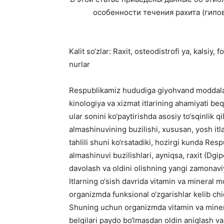
особенности течения рахита (гипо
Kalit so‘zlar: Raxit, osteodistrofi ya, kalsiy,
nurlar
Respublikamiz hududiga giyohvand moddalarnin
kinologiya va xizmat itlarining ahamiyati beqi
ular sonini ko‘paytirishda asosiy to‘sqinlik q
almashinuvining buzilishi, xususan, yosh itl
tahlili shuni ko‘rsatadiki, hozirgi kunda Re
almashinuvi buzilishlari, ayniqsa, raxit (Dgi
davolash va oldini olishning yangi zamonaviy
Itlarning o‘sish davrida vitamin va mineral m
organizmda funksional o‘zgarishlar kelib chiqi
Shuning uchun organizmda vitamin va mineral
belgilari paydo bo‘lmasdan oldin aniqlash va 