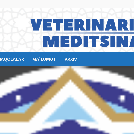
AQOLALAR
MA`LUMOT
ARXIV