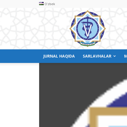
Oʻzbek
Veterinariya
meditsinasi
JURNAL HAQIDA
SARLAVHALAR
M