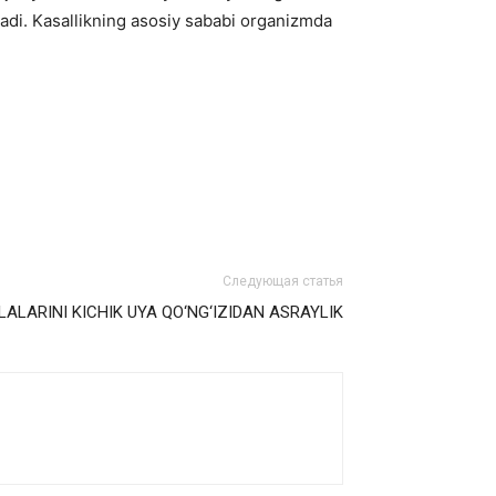
hadi. Kasallikning asosiy sababi organizmda
Следующая статья
LALARINI KICHIK UYA QO‘NG‘IZIDAN ASRAYLIK