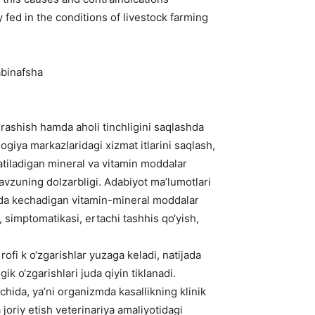
fed in the conditions of livestock farming
rabinafsha
urashish hamda aholi tinchligini saqlashda
logiya markazlaridagi xizmat itlarini saqlash,
uzatiladigan mineral va vitamin moddalar
avzuning dolzarbligi. Adabiyot ma’lumotlari
zmida kechadigan vitamin-mineral moddalar
, simptomatikasi, ertachi tashhis qo‘yish,
rofi k o‘zgarishlar yuzaga keladi, natijada
ik o‘zgarishlari juda qiyin tiklanadi.
ida, ya’ni organizmda kasallikning klinik
 joriy etish veterinariya amaliyotidagi