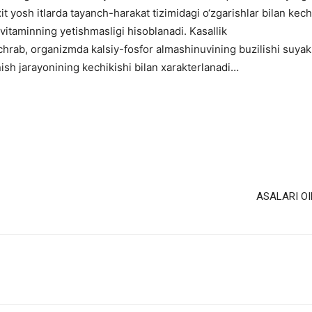
t yosh itlarda tayanch-harakat tizimidagi o‘zgarishlar bilan kec
 vitaminning yetishmasligi hisoblanadi. Kasallik
chrab, organizmda kalsiy-fosfor almashinuvining buzilishi suyak
anish jarayonining kechikishi bilan xarakterlanadi…
ASALARI OI