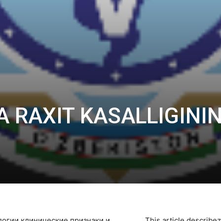
A RAXIT KASALLIGINI
I
логии клинические признаки и
Тhis article describe