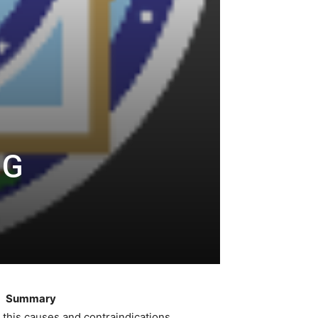
NG
Summary
z this causes and contraindications