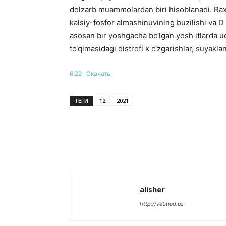
dolzarb muammolardan biri hisoblanadi. Raxi
kalsiy-fosfor almashinuvining buzilishi va D
asosan bir yoshgacha bo‘lgan yosh itlarda u
to‘qimasidagi distrofi k o‘zgarishlar, suyakl
6.22
Скачать
ТЕГИ
12
2021
alisher
http://vetmed.uz