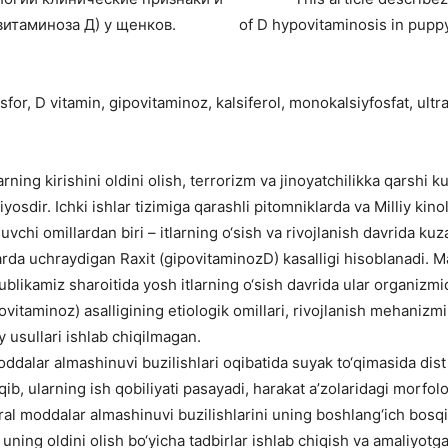
витаминоза Д) у щенков.
of D hypovitaminosis in puppy 
 fosfor, D vitamin, gipovitaminoz, kalsiferol, monokalsiyfosfat, ult
g kirishini oldini olish, terrorizm va jinoyatchilikka qarshi k
yosdir. Ichki ishlar tizimiga qarashli pitomniklarda va Milliy kino
iluvchi omillardan biri – itlarning o‘sish va rivojlanish davrida k
arda uchraydigan Raxit (gipovitaminozD) kasalligi hisoblanadi. M
spublikamiz sharoitida yosh itlarning o‘sish davrida ular organi
povitaminoz) asalligining etiologik omillari, rivojlanish mehanizmi
 usullari ishlab chiqilmagan.
oddalar almashinuvi buzilishlari oqibatida suyak to‘qimasida dist 
b, ularning ish qobiliyati pasayadi, harakat a’zolaridagi morfolog
 moddalar almashinuvi buzilishlarini uning boshlang‘ich bosqich
uning oldini olish bo‘yicha tadbirlar ishlab chiqish va amaliyotga