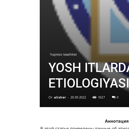
Yuqimsiz kasalliklar
YOSH ITLARD
ETIOLOGIYAS
От
alisher
-
20.09.2022
1027
0
Аннотация
В этой статье приведены данные об этио