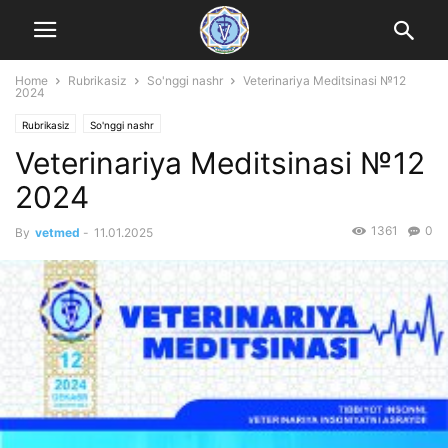
Home
Rubrikasiz
So'nggi nashr
Veterinariya Meditsinasi №12
2024
Rubrikasiz
So'nggi nashr
Veterinariya Meditsinasi №12
2024
1361
0
By
vetmed
-
11.01.2025