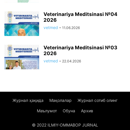
Veterinariya Meditsinasi №04
2026
vetmed
-
11.06.2026
Veterinariya Meditsinasi №03
2026
vetmed
-
22.04.2026
Журнал ҳақида
Мақолалар
Журнал сотиб олинг
Маълумот
Обуна
Архив
© 2022 ILMIY-OMMABOP JURNAL