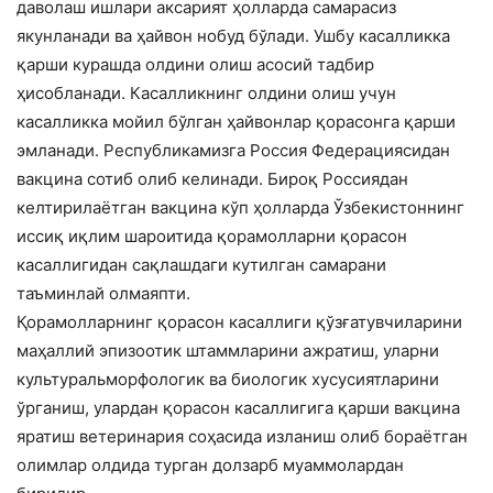
даволаш ишлари аксарият ҳолларда самарасиз
якунланади ва ҳайвон нобуд бўлади. Ушбу касалликка
қарши курашда олдини олиш асосий тадбир
ҳисобланади. Касалликнинг олдини олиш учун
касалликка мойил бўлган ҳайвонлар қорасонга қарши
эмланади. Республикамизга Россия Федерациясидан
вакцина сотиб олиб келинади. Бироқ Россиядан
келтирилаётган вакцина кўп ҳолларда Ўзбекистоннинг
иссиқ иқлим шароитида қорамолларни қорасон
касаллигидан сақлашдаги кутилган самарани
таъминлай олмаяпти.
Қорамолларнинг қорасон касаллиги қўзғатувчиларини
маҳаллий эпизоотик штаммларини ажратиш, уларни
культуральморфологик ва биологик хусусиятларини
ўрганиш, улардан қорасон касаллигига қарши вакцина
яратиш ветеринария соҳасида изланиш олиб бораётган
олимлар олдида турган долзарб муаммолардан