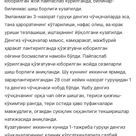
юборилган жой пайпаслаб кўрилганда, билинар-
билинмас шиш борлиги кузатилди.
Эмланмаган 3-назорат гуруҳи денгиз чўчқачаларда эса,
тана ҳароратининг кўтарилиши, нафас олиш, ва юрак
уриши тезлашиши, иштаҳанинг йўқолгани кузатилди.
Денгиз чўчқачалар маъюс, камҳаракат, мажбурий
ҳаракат лантирилганда қўзғатувчи юборилган
оёғини босмаслиги намоён бўлди. Пайпаслаб
кўрилганда қўзғатувчи юборилган жойда сезиларли
шиш борлиги аниқланди. Шу куннинг иккинчи ярмида,
зарарлантирилгандан 28 соат кейин назорат гуруҳидан 1
та денгиз чўчқачаси нобуд бўлди. Ушбу денгиз
чўчқачанинг орқа чап оёғи шишган, териси қизғиш-
кўкимтир рангда, тери остида ҳаво пуфакчалари
мавжудлиги, оғзидан суюқлик оққанлиги текширишлар
натижасида аниқланди.
Кузатувнинг иккинчи кунида 1-тажриба гуруҳи денгиз
чўчқачаларининг клиник кўрсаткичларида салбий