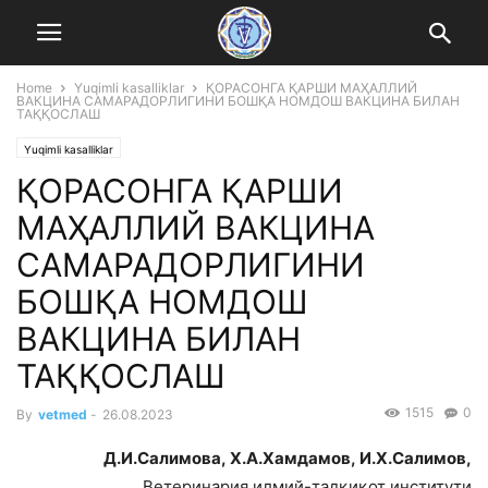
Home
Yuqimli kasalliklar
ҚОРАСОНГА ҚАРШИ МАҲАЛЛИЙ
ВАКЦИНА САМАРАДОРЛИГИНИ БОШҚА НОМДОШ ВАКЦИНА БИЛАН
ТАҚҚОСЛАШ
Yuqimli kasalliklar
ҚОРАСОНГА ҚАРШИ
МАҲАЛЛИЙ ВАКЦИНА
САМАРАДОРЛИГИНИ
БОШҚА НОМДОШ
ВАКЦИНА БИЛАН
ТАҚҚОСЛАШ
1515
0
By
vetmed
-
26.08.2023
Д.И.Салимова, Х.А.Хамдамов, И.Х.Салимов,
Ветеринария илмий-тадқиқот институти