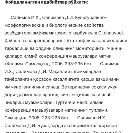
Фойдаланилган адабиётлар рўйхати:
Салимов И.Х., Салимова Д.И. Культурально-
морфологические и биологические свойства
возбудителя эмфизематозного карбункула Cl.chauvoei.
Ҳайвон ва паррандаларнинг ўта хавфли касалликларини
тарқалиши ва олдини олишнинг мониторинги. Учинчи
ҳалқаро илмий конференция маърузалари матни
тўплами. Самарқанд, 2006. 293-295 бет.
Салимов
И.Х., Салимова Д.И. Маҳаллий штаммлардан
тайёрланган қорасон касаллигига қарши вакцинани
иммуногенлигини синаш. Ветеринария соҳаси учун
дори-дармонлар яратиш, синтез қилиш ва ишлаб
чиқариш муаммолари. Тўртинчи Респ. илмий
конференция маърўзалари матнининг тўплами.
Самарқнд, 2008. 223-228 бет.
Салимов И.Х.,
Салимова Д.И. Бузоқларда экспериментал қорасон