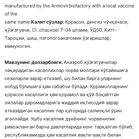
manufactured by the Armovirbiofactory with a local vaccine
of the
same name.
Калит сўзлар:
Қорасон, денгиз чўчқачаси,
қўзғатувчи, Cl. chauvoei Т-04 штамм, ЎД50, Китт-
Тароции, шиш, патологоанатомик ўзгаришлар,
иммуноген.
Мавзунинг долзарблиги.
Анаэроб қўзғатувчилар
чақирадиган касалликлар чорва моллари кўпайишига
сезиларли зарар етказиб, шу билан бирга уларнинг
нобуд бўлишига ҳам сабабчи бўлади. Қорамолларнинг
қорасон касаллиги ҳам қорамол ва қўй боқаётган
оилалар даромадларига жиддий иқтисодий зарар
етказадиган касаллик лар қаторида салмоқли ўрин
эгаллайди. Ушбу касаллик дунёнинг чорвачилик
ривожланган барча давлатларида кенг тарқалган бўлиб,
республикамизда ҳам касаллик вақти-вақти билан