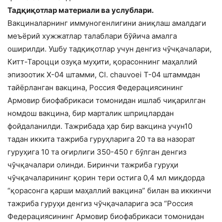
Тадқиқотлар материали ва услублари.
Вакциналарнинг иммуногенлигини аниқлаш амалдаги
меъёрий хужжатлар талаблари бўйича амалга
оширилди. Ушбу тадқиқотлар учун денгиз чўчқачалари,
Китт-Тароцци озуқа муҳити, қорасоннинг маҳаллий
эпизоотик Х-04 штамми, Cl. chauvoei Т-04 штаммдан
тайёрланган вакцина, Россия Федерациясининг
Армовир биофабрикаси томонидан ишлаб чиқарилган
номдош вакцина, бир марталик шприцлардан
фойдаланилди. Тажрибада ҳар бир вакцина учун10
тадан иккита тажриба гуруҳларига 20 та ва назорат
гуруҳига 10 та оғирлиги 350-450 г бўлган денгиз
чўчқачалари олинди. Биринчи тажриба гуруҳи
чўчқачаларининг қорин тери остига 0,4 мл миқдорда
“қорасонга қарши маҳаллий вакцина” билан ва иккинчи
тажриба гуруҳи денгиз чўчқачаларига эса “Россия
Федерациясининг Армовир биофабрикаси томонидан