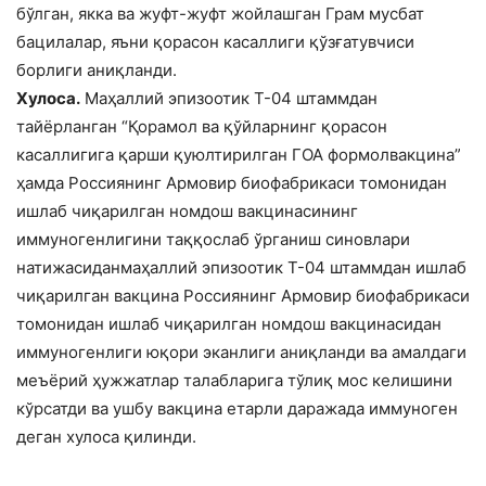
бўлган, якка ва жуфт-жуфт жойлашган Грам мусбат
бацилалар, яъни қорасон касаллиги қўзғатувчиси
борлиги аниқланди.
Хулоса.
Маҳаллий эпизоотик Т-04 штаммдан
тайёрланган “Қорамол ва қўйларнинг қорасон
касаллигига қарши қуюлтирилган ГОА формолвакцина”
ҳамда Россиянинг Армовир биофабрикаси томонидан
ишлаб чиқарилган номдош вакцинасининг
иммуногенлигини таққослаб ўрганиш синовлари
натижасиданмаҳаллий эпизоотик Т-04 штаммдан ишлаб
чиқарилган вакцина Россиянинг Армовир биофабрикаси
томонидан ишлаб чиқарилган номдош вакцинасидан
иммуногенлиги юқори эканлиги аниқланди ва амалдаги
меъёрий ҳужжатлар талабларига тўлиқ мос келишини
кўрсатди ва ушбу вакцина етарли даражада иммуноген
деган хулоса қилинди.