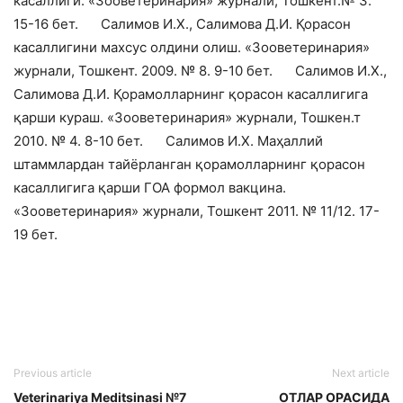
касаллиги. «Зооветеринария» журнали, Тошкент.№ 3.
15-16 бет.
Салимов И.Х., Салимова Д.И. Қорасон
касаллигини махсус олдини олиш. «Зооветеринария»
журнали, Тошкент. 2009. № 8. 9-10 бет.
Салимов И.Х.,
Салимова Д.И. Қорамолларнинг қорасон касаллигига
қарши кураш. «Зооветеринария» журнали, Тошкен.т
2010. № 4. 8-10 бет.
Салимов И.Х. Маҳаллий
штаммлардан тайёрланган қорамолларнинг қорасон
касаллигига қарши ГОА формол вакцина.
«Зооветеринария» журнали, Тошкент 2011. № 11/12. 17-
19 бет.
Previous article
Next article
Veterinariya Meditsinasi №7
ОТЛАР ОРАСИДА