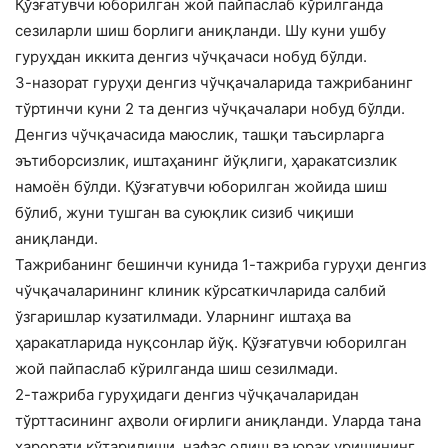
Қўзғатувчи юборилган жой пайпаслаб кўрилганда
сезиларли шиш борлиги аниқланди. Шу куни ушбу
гуруҳдан иккита денгиз чўчқачаси нобуд бўлди.
3-назорат гуруҳи денгиз чўчқачаларида тажрибанинг
тўртинчи куни 2 та денгиз чўчқачалари нобуд бўлди.
Денгиз чўчқачасида маюслик, ташқи таъсирларга
эътиборсизлик, иштаҳанинг йўқлиги, ҳаракатсизлик
намоён бўлди. Қўзғатувчи юборилган жойида шиш
бўлиб, жуни тушган ва суюқлик сизиб чиқиши
аниқланди.
Тажрибанинг бешинчи кунида 1-тажриба гуруҳи денгиз
чўчқачаларининг клиник кўрсаткичларида салбий
ўзгаришлар кузатилмади. Уларнинг иштаҳа ва
ҳаракатларида нуқсонлар йўқ. Қўзғатувчи юборилган
жой пайпаслаб кўрилганда шиш сезилмади.
2-тажриба гуруҳидаги денгиз чўчқачаларидан
тўрттасининг аҳволи оғирлиги аниқланди. Уларда тана
ҳарорати кўтарилиши, нафас олиш ва юрак уришининг