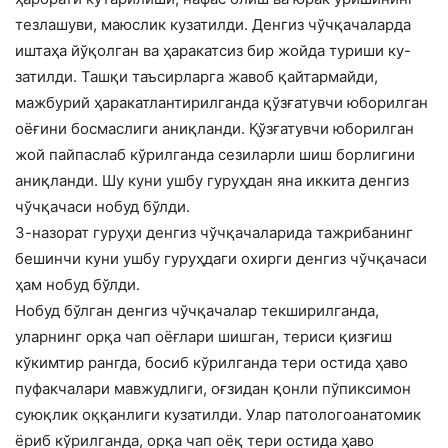
тезлашуви, маюслик кузатилди. Денгиз чўчқачаларда
иштаҳа йўқолган ва ҳаракатсиз бир жойда туриши ку-
затилди. Ташқи таъсирларга жавоб қайтармайди,
мажбурий ҳаракатлантирилганда қўзғатувчи юборилган
оёғини босмаслиги аниқланди. Қўзғатувчи юборилган
жой пайпаслаб кўрилганда сезиларли шиш борлигини
аниқланди. Шу куни ушбу гуруҳдан яна иккита денгиз
чўчқачаси нобуд бўлди.
3-назорат гуруҳи денгиз чўчқачаларида тажрибанинг
бешинчи куни ушбу гуруҳдаги охирги денгиз чўчқачаси
ҳам нобуд бўлди.
Нобуд бўлган денгиз чўчқачалар текширилганда,
уларнинг орқа чап оёғлари шишган, териси қизғиш
кўкимтир рангда, босиб кўрилганда тери остида ҳаво
пуфакчалари мавжудлиги, оғзидан қонли пўпиксимон
суюқлик оққанлиги кузатилди. Улар патологоанатомик
ёриб кўрилганда, орқа чап оёқ тери остида ҳаво