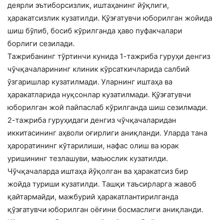
деярли эътиборсизлик, иштаҳанинг йўқлиги,
ҳаракатсизлик кузатилди. Қўзғатувчи юборилган жойида
шиш бўлиб, босиб кўрилганда ҳаво пуфакчалари
борлиги сезилади.
Тажрибанинг тўртинчи кунида 1-тажриба гуруҳи денгиз
чўчқачаларининг клиник кўрсаткичларида салбий
ўзгаришлар кузатилмади. Уларнинг иштаҳа ва
ҳаракатларида нуқсонлар кузатилмади. Қўзғатувчи
юборилган жой пайпаслаб кўрилганда шиш сезилмади.
2-тажриба гуруҳидаги денгиз чўчқачаларидан
иккитасининг аҳволи оғирлиги аниқланди. Уларда тана
ҳароратининг кўтарилиши, нафас олиш ва юрак
уришининг тезлашуви, маъюслик кузатилди.
Чўчқачаларда иштаҳа йўқолган ва ҳаракатсиз бир
жойда туриши кузатилди. Ташқи таъсирларга жавоб
қайтармайди, мажбурий ҳаракатлантирилганда
қўзғатувчи юборилган оёғини босмаслиги аниқланди.