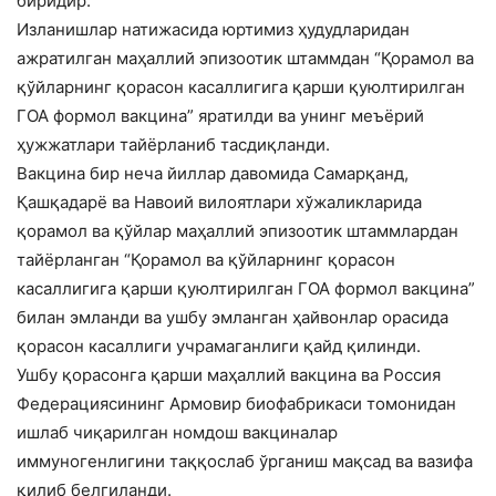
биридир.
Изланишлар натижасида юртимиз ҳудудларидан
ажратилган маҳаллий эпизоотик штаммдан “Қорамол ва
қўйларнинг қорасон касаллигига қарши қуюлтирилган
ГОА формол вакцина” яратилди ва унинг меъёрий
ҳужжатлари тайёрланиб тасдиқланди.
Вакцина бир неча йиллар давомида Самарқанд,
Қашқадарё ва Навоий вилоятлари хўжаликларида
қорамол ва қўйлар маҳаллий эпизоотик штаммлардан
тайёрланган “Қорамол ва қўйларнинг қорасон
касаллигига қарши қуюлтирилган ГОА формол вакцина”
билан эмланди ва ушбу эмланган ҳайвонлар орасида
қорасон касаллиги учрамаганлиги қайд қилинди.
Ушбу қорасонга қарши маҳаллий вакцина ва Россия
Федерациясининг Армовир биофабрикаси томонидан
ишлаб чиқарилган номдош вакциналар
иммуногенлигини таққослаб ўрганиш мақсад ва вазифа
қилиб белгиланди.