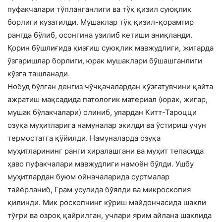
пуфакчалари тўпланганлиги ва тўқ қизил суюқлик
борлиги кузатилди. Мушаклар тўқ қизил-қорамтир
рангда бўлиб, осонгина узилиб кетиши аниқланди.
Қорин бўшлиғида қизғиш суюқлик мавжудлиги, жигарда
ўзгаришлар борлиги, юрак мушаклари бўшашганлиги
кўзга ташланади.
Нобуд бўлган денгиз чўчқачалардан қўзғатувчини қайта
ажратиш мақсадида патологик материал (юрак, жигар,
мушак бўлакчалари) олиниб, улардан Китт-Тароцци
озуқа муҳитларига намуналар экилди ва ўстириш учун
термостатга қўйилди. Намуналарда озуқа
муҳитларининг ранги хиралашгани ва муҳит тепасида
ҳаво пуфакчалари мавжудлиги намоён бўлди. Ушбу
муҳитлардан буюм ойначаларида суртмалар
тайёрланиб, Грам усулида бўялди ва микроскопия
қилинди. Мик роскопнинг кўриш майдончасида шакли
тўғри ва озроқ қайрилган, учлари ярим айлана шаклида