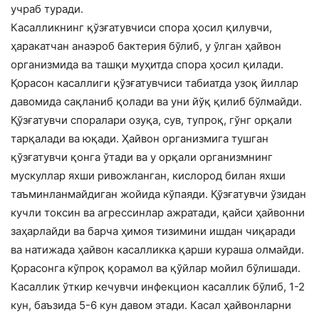
учраб туради.
Касалликнинг қўзғатувчиси спора ҳосил қилувчи,
ҳаракатчан анаэроб бактерия бўлиб, у ўлган ҳайвон
организмида ва ташқи муҳитда спора ҳосил қилади.
Қорасон касаллиги қўзғатувчиси табиатда узоқ йиллар
давомида сақланиб қолади ва уни йўқ қилиб бўлмайди.
Қўзғатувчи споралари озуқа, сув, тупроқ, гўнг орқали
тарқалади ва юқади. Ҳайвон организмига тушган
қўзғатувчи қонга ўтади ва у орқали организмнинг
мускуллар яхши ривожланган, кислород билан яхши
таъминланмайдиган жойида кўпаяди. Қўзғатувчи ўзидан
кучли токсин ва агрессинлар ажратади, қайси ҳайвонни
заҳарлайди ва барча ҳимоя тизимини ишдан чиқаради
ва натижада ҳайвон касалликка қарши кураша олмайди.
Қорасонга кўпроқ қорамол ва қўйлар мойил бўлишади.
Касаллик ўткир кечувчи инфекцион касаллик бўлиб, 1-2
кун, баъзида 5-6 кун давом этади. Касал ҳайвонларни