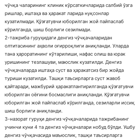
чўчқа чаларининг клиник кўрсаткичларида салбий ўзга
ришлар, иштаҳа ва ҳаракат ларида нуқсонлар
кузатилмади. Қўзғатувчи юборилган жой пайпаслаб
кўрилганда, шиш борлиги сезилмади.
2-тажриба гуруҳидаги денгиз чўчқачаларидан
олтитасининг аҳволи оғирроқлиги аниқланди. Уларда
тана ҳароратининг кўтарилиши, нафас олиш ва юрак
уришининг тезлашуви, маюслик кузатилди. Денгиз
чўчқачаларда иштаҳа суст ва ҳаракатсиз бир жойда
туриши кузатилди. Ташқи таъсирларга суст жавоб
қайтаради, мажбурий ҳаракатлантирилганда қўзғатувчи
юборилган оёғини босмаслиги аниқланди. Қўзғатувчи
юборилган жой пайпаслаб кўрилганда, сезиларли иссиқ
шиш борлиги аниқланди.
3-назорат гуруҳи денгиз чўчқачаларида тажрибанинг
учинчи куни 4 та денгиз чўчқачалари нобуд бўлди. Ушбу
денгиз чўчқачасида маъюслик, ташқи таъсирларга