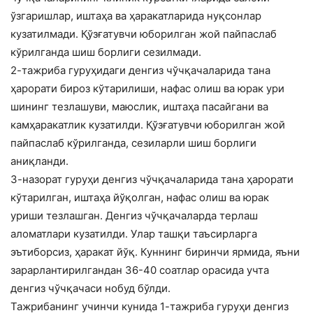
ўзгаришлар, иштаҳа ва ҳаракатларида нуқсонлар
кузатилмади. Қўзғатувчи юборилган жой пайпаслаб
кўрилганда шиш борлиги сезилмади.
2-тажриба гуруҳидаги денгиз чўчқачаларида тана
ҳарорати бироз кўтарилиши, нафас олиш ва юрак ури
шининг тезлашуви, маюслик, иштаҳа пасайгани ва
камҳаракатлик кузатилди. Қўзғатувчи юборилган жой
пайпаслаб кўрилганда, сезиларли шиш борлиги
аниқланди.
3-назорат гуруҳи денгиз чўчқачаларида тана ҳарорати
кўтарилган, иштаҳа йўқолган, нафас олиш ва юрак
уриши тезлашган. Денгиз чўчқачаларда терлаш
аломатлари кузатилди. Улар ташқи таъсирларга
эътиборсиз, ҳаракат йўқ. Куннинг биринчи ярмида, яъни
зарарлантирилгандан 36-40 соатлар орасида учта
денгиз чўчқачаси нобуд бўлди.
Тажрибанинг учинчи кунида 1-тажриба гуруҳи денгиз