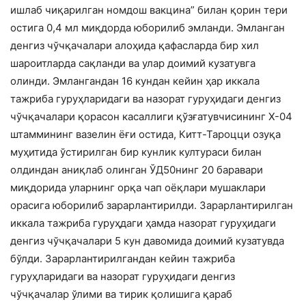
ишлаб чиқарилган номдош вакцина” билан қорин тери
остига 0,4 мл миқдорда юборилиб эмланди. Эмланган
денгиз чўчқачалари алоҳида қафасларда бир хил
шароитларда сақланди ва улар доимий кузатувга
олинди. Эмлангандан 16 кундан кейин ҳар иккала
тажриба гуруҳларидаги ва назорат гуруҳидаги денгиз
чўчқачалари қорасон касаллиги қўзғатувчисининг Х-04
штаммининг вазелин ёғи остида, Китт-Тароцци озуқа
муҳитида ўстирилган бир кунлик култураси билан
олдиндан аниқлаб олинган ЎД50нинг 20 баравари
миқдорида уларнинг орқа чап оёқлари мушаклари
орасига юборилиб зарарлантирилди. Зарарлантирилган
иккала тажриба гуруҳдаги ҳамда назорат гуруҳидаги
денгиз чўчқачалари 5 кун давомида доимий кузатувда
бўлди. Зарарлантирилгандан кейин тажриба
гуруҳларидаги ва назорат гуруҳидаги денгиз
чўчқачалар ўлими ва тирик қолишига қараб