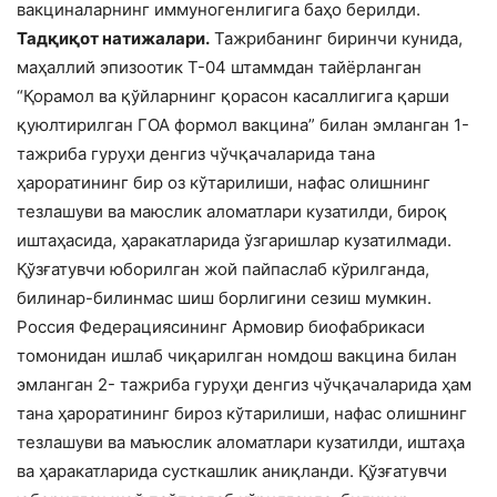
вакциналарнинг иммуногенлигига баҳо берилди.
Тадқиқот натижалари.
Тажрибанинг биринчи кунида,
маҳаллий эпизоотик Т-04 штаммдан тайёрланган
“Қорамол ва қўйларнинг қорасон касаллигига қарши
қуюлтирилган ГОА формол вакцина” билан эмланган 1-
тажриба гуруҳи денгиз чўчқачаларида тана
ҳароратининг бир оз кўтарилиши, нафас олишнинг
тезлашуви ва маюслик аломатлари кузатилди, бироқ
иштаҳасида, ҳаракатларида ўзгаришлар кузатилмади.
Қўзғатувчи юборилган жой пайпаслаб кўрилганда,
билинар-билинмас шиш борлигини сезиш мумкин.
Россия Федерациясининг Армовир биофабрикаси
томонидан ишлаб чиқарилган номдош вакцина билан
эмланган 2- тажриба гуруҳи денгиз чўчқачаларида ҳам
тана ҳароратининг бироз кўтарилиши, нафас олишнинг
тезлашуви ва маъюслик аломатлари кузатилди, иштаҳа
ва ҳаракатларида сусткашлик аниқланди. Қўзғатувчи