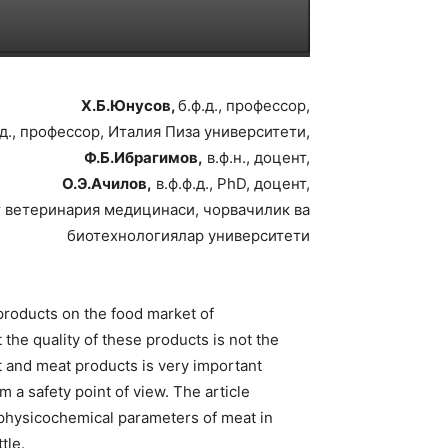
Х.Б.Юнусов,
б.ф.д., профессор,
д., профессор, Италия Пиза университети,
Ф.Б.Ибрагимов,
в.ф.н., доцент,
О.Э.Ачилов,
в.ф.ф.д., PhD, доцент,
 ветеринария медицинаси, чорвачилик ва
биотехнологиялар университети
products on the food market of
t the quality of these products is not the
t and meat products is very important
 a safety point of view. The article
 physicochemical parameters of meat in
tle.