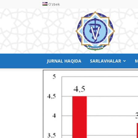
Oʻzbek
Veterinariya
meditsinasi
JURNAL HAQIDA
SARLAVHALAR
M