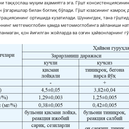
и таққослаш муҳим аҳамиятга эга. Гўшт консистенциясинин
 ўзгаришлар билан боғлиқ бўлади. Гўшт юзасининг камроқ 
трациясининг ортишида кузатилади. Шунингдек, тана гўшти
ннинг метгемоглобин ҳамда метомиоглобинга айланиши нати
анмаган, қон йиғилган жойларда ва озғин ҳайвонларнинг гў