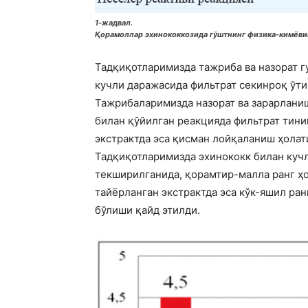
1-жадвал.
Қорамоллар эхинококкозида гўштнинг физика-кимёвий
Тадқиқотларимизда тажриба ва назорат г
кучли даражасида фильтрат секинроқ ўтиш
Тажрибаларимизда назорат ва зарарланиш
билан қўйилган реакцияда фильтрат тини
экстрактда эса қисман лойқаланиш ҳолати
Тадқиқотларимизда эхинококк билан кучл
текширилганида, қорамтир-малла ранг ҳо
тайёрланган экстрактда эса кўк-яшил ран
бўлиши қайд этилди.