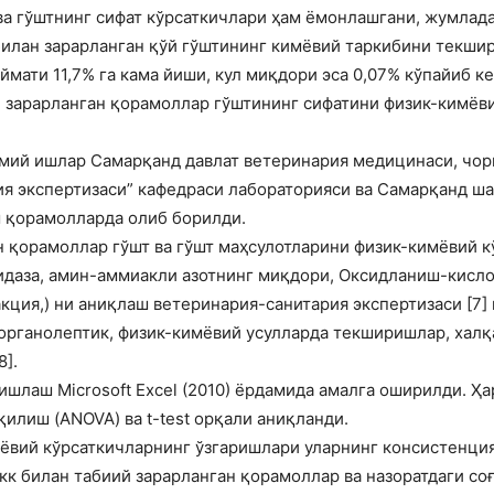
ва гўштнинг сифат кўрсаткичлари ҳам ёмонлашгани, жумладан
билан зарарланган қўй гўштининг кимёвий таркибини текшир
ймати 11,7% га кама йиши, кул миқдори эса 0,07% кўпайиб к
 зарарланган қорамоллар гўштининг сифатини физик-кимёви
мий ишлар Самарқанд давлат ветеринария медицинаси, чор
я экспертизаси” кафедраси лабораторияси ва Самарқанд ша
 қорамолларда олиб борилди.
н қорамоллар гўшт ва гўшт маҳсулотларини физик-кимёвий к
сидаза, амин-аммиакли азотнинг миқдори, Оксидланиш-кисло
кция,) ни аниқлаш ветеринария-санитария экспертизаси [7]
рганолептик, физик-кимёвий усулларда текширишлар, халқа
].
ишлаш Microsoft Excel (2010) ёрдамида амалга оширилди. Ҳ
илиш (ANOVA) ва t-test орқали аниқланди.
ёвий кўрсаткичларнинг ўзгаришлари уларнинг консистенция
кк билан табиий зарарланган қорамоллар ва назоратдаги с