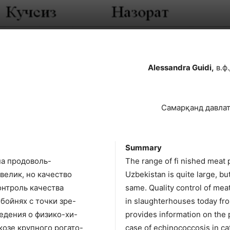
Alessandra Guidi,
в.ф.
Самарқанд давлат
Summary
на продоволь-
The range of fi nished meat 
велик, но качество
Uzbekistan is quite large, bu
онтроль качества
same. Quality control of mea
бойнях с точки зре-
in slaughterhouses today from
едения о физико-хи-
provides information on the
козе крупного рогато-
case of echinococcosis in cat