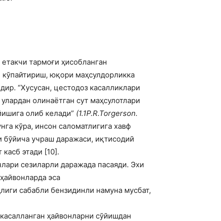
 етакчи тармоғи ҳисобланган
и кўпайтириш, юқори маҳсулдорликка
дир. “Хусусан, цестодоз касалликлари
 улардан олинаётган сут маҳсулотлари
айишига олиб келади”
(1.1P.R.Torgerson.
унга кўра, инсон саломатлигига хавф
и бўйича учраш даражаси, иқтисодий
касб этади [10].
члари сезиларли даражада пасаяди. Эхи
 ҳайвонларда эса
длиги сабабли бензидинли намуна мусбат,
 касалланган ҳайвонларни сўйишдан