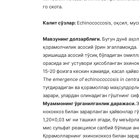
го скота.
Калит сўзлар:
Echinococcosis, оқсил, муск
Мавзунинг долзарблиги.
Бугун дунё аҳол
қорамолчилик асосий ўрин эгалламоқда.
эришишда асосий тўсиқ бўладиган омилла
орасида энг устувори ҳисобланган эхино
15-20 фоизга кескин камаяди, касал ҳайв
The emergence of echinococcosis in central 
туғдирадиган ва қорамоллар маҳсулдорли
зарари, улардан олинадиган гўштнинг сиф
Муаммонинг ўрганилганлик даражаси.
Э
нококкоз билан зарарланган ҳайвонлар гў
1,20±0,03 мг ни ташкил этади, бу меъёр
мис сульфат реакцияси салбий бўлиши ани
Қорамолларнинг эхинококкоз билан зарар