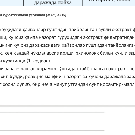
 кўрсаткичлари ўзгариши (M±m; n=15)
уруҳидаги ҳайвонлар гўштидан тайёрланган сувли экстракт 
и, кучсиз ҳамда назорат гуруҳидаги экстракт фильтратидан 
нинг кучсиз даражасидаги ҳайвонлар гўштидан тайёрланган
қ, ҳеч қандай чўкмаларсиз қолди, эхинококк билан кучли з
 кузатилди (1-жадвал).
и зарар- ланган қорамол гўштидан тайёрланган экстракт п
сил бўлди, реакция манфий, назорат ва кучсиз даражада за
г ҳосил бўлиб, бир неча минут ўтгандан сўнг қорамтир-малл