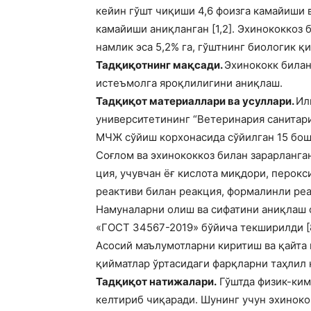
кейин гўшт чиқиши 4,6 фоизга камайиши 
камайиши аниқланган [1,2]. Эхинококкоз 
намлик эса 5,2% га, гўштнинг биологик қи
Тадқиқотнинг мақсади.
Эхинококк билан
истеъмолга яроқлилигини аниқлаш.
Тадқиқот материаллари ва усуллари.
Ил
университетининг “Ветеринария санитари
МЧЖ сўйиш корхонасида сўйилган 15 бош
Соғлом ва эхинококкоз билан зарарланга
ция, учувчан ёғ кислота миқдори, перок
реактиви билан реакция, формалинли реа
Намуналарни олиш ва сифатини аниқлаш о
«ГОСТ 34567-2019» бўйича текширилди [8
Асосий маълумотларни киритиш ва қайта 
қийматлар ўртасидаги фарқларни таҳлил қ
Тадқиқот натижалари.
Гўштда физик-ким
келтириб чиқаради. Шунинг учун эхиноко