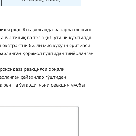
фильтрдан ўтказилганда, зарарланишнинг
анча тиниқ ва тез оқиб ўтиши кузатилди.
 экстрактни 5% ли мис кукуни эритмаси
арарланган қорамол гўштидан тайёрланган
ероксидаза реакцияси орқали
рарланган ҳайвонлар гўштидан
а рангга ўзгарди, яъни реакция мусбат