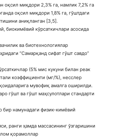
 оқсил миқдори 2,3% га, намлик 7,2% га
ганда оқсил миқдори 1,8% га, гўштдаги
етишини аниқланган [3,5].
й, биокимёвий кўрсаткичлари асосида
вачилик ва биотехнологиялар
ҳридаги “Самарқанд сифат гўшт савдо”
ўрсаткичлар (5% мис кукуни билан реак
тали коэффициенти (мг/%), несслер
 қоидаларига мувофиқ амалга оширилди.
ро гўшт ва гўшт маҳсулотлари стандарти
ар бир намунадаги физик-кимёвий
си, ранги ҳамда массасининг ўзгаришини
оғлом қорамоллар