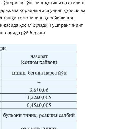
г ўзгариши гўштнинг қотиши ва етилиш
даражада қорайиши эса унинг қуриши ва
да ташқи томонининг қорайиши қон
жасида ҳосил бўлади. Гўшт рангининг
штларида рўй беради.