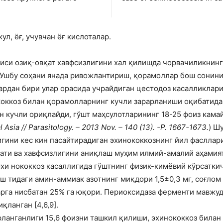
ул, ёғ, учувчан ёғ кислоталар.
иси озиқ-овқат хавфсизлигини хал қилишда чорвачиликнинг
 Ушбу соҳани янада ривожлантириш, қорамоллар бош сонин
рдан бири улар орасида учрайдиган цестодоз касалликлари
коккоз билан қорамолларнинг кучли зарарланиши оқибатида
он кучли ориқлайди, гўшт маҳсулотларининг 18-25 фоиз кам
Asia // Parasitology. – 2013 Nov. – 140 (13). -P. 1667-1673.
) Ш
гини кес кин пасайтирадиган эхинококкознинг йил фасллар
ати ва хавфсизлигини аниқлаш муҳим илмий-амалий аҳамият 
хи нококкоз касаллигида гўштнинг физик-кимёвий кўрсатки
ш тидаги амин-аммиак азотнинг миқдори 1,5±0,3 мг, соғлом
ларга нисбатан 25% га юқори. Периоксидаза ферменти мавжу
қланган [4,6,9].
ланганлиги 15,6 фоизни ташкил қилиши, эхинококкоз билан