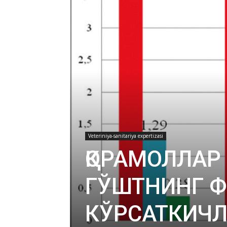
Veteriniya-sanitariya expertizasi
ҚОРАМОЛЛАР
ГЎШТНИНГ 
КЎРСАТКИЧ