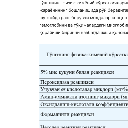
гўштининг физик-кимёвий кўрсаткичларин
жараёнининг бошланишида рўй берадиган
шу жойда ранг берувчи моддалар концен
гемоглобини ва тўқималардаги миоглоби
қорайиши биринчи навбатда яхши қонсизл