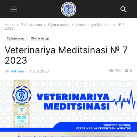
Home
Рубрикасиз
Сўнги нашр
Veterinariya Meditsinasi № 7
2023
Рубрикасиз
Сўнги нашр
Veterinariya Meditsinasi № 7
2023
760
0
By
vetmed
-
05.08.2023