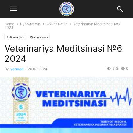
Home
Рубрикасиз
Сўнги нашр
Veterinariya Meditsinasi №6
2024
Рубрикасиз
Сўнги нашр
Veterinariya Meditsinasi №6
2024
518
0
By
vetmed
-
26.08.2024