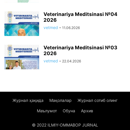
Veterinariya Meditsinasi №04
2026
vetmed
-
11.06.2026
Veterinariya Meditsinasi №03
2026
vetmed
-
22.04.2026
Журнал ҳақида
Мақолалар
Журнал сотиб олинг
Маълумот
Обуна
Архив
© 2022 ILMIY-OMMABOP JURNAL