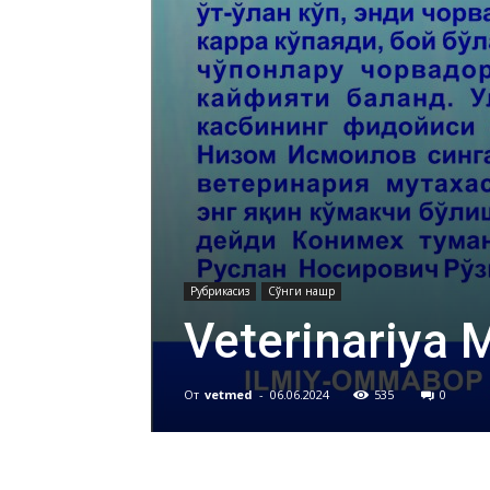
Рубрикасиз
Сўнги нашр
Veterinariya 
От
vetmed
-
06.06.2024
535
0