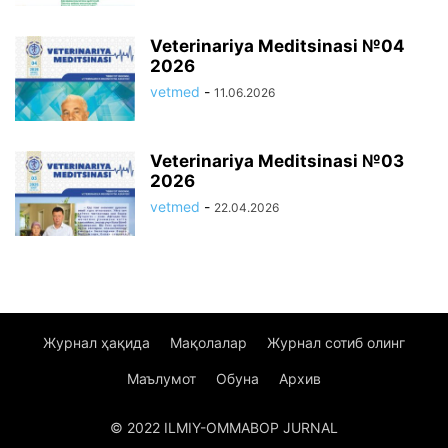
Veterinariya Meditsinasi №04
2026
vetmed
-
11.06.2026
Veterinariya Meditsinasi №03
2026
vetmed
-
22.04.2026
Журнал ҳақида
Мақолалар
Журнал сотиб олинг
Маълумот
Обуна
Архив
© 2022 ILMIY-OMMABOP JURNAL