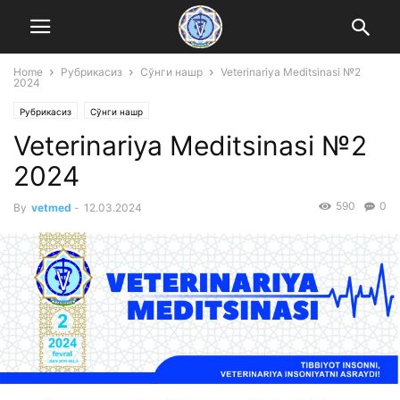
Home
Рубрикасиз
Сўнги нашр
Veterinariya Meditsinasi №2
2024
Рубрикасиз
Сўнги нашр
Veterinariya Meditsinasi №2
2024
590
0
By
vetmed
-
12.03.2024