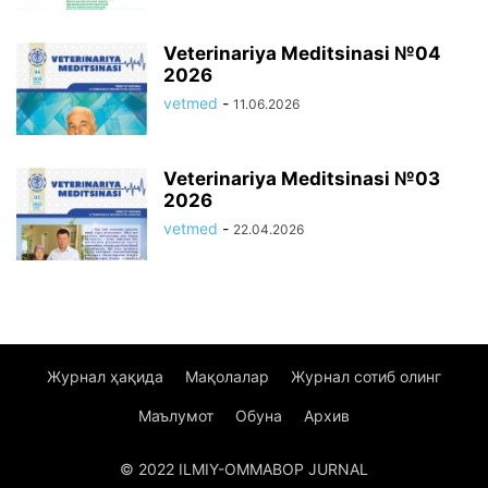
Veterinariya Meditsinasi №04
2026
vetmed
-
11.06.2026
Veterinariya Meditsinasi №03
2026
vetmed
-
22.04.2026
Журнал ҳақида
Мақолалар
Журнал сотиб олинг
Маълумот
Обуна
Архив
© 2022 ILMIY-OMMABOP JURNAL