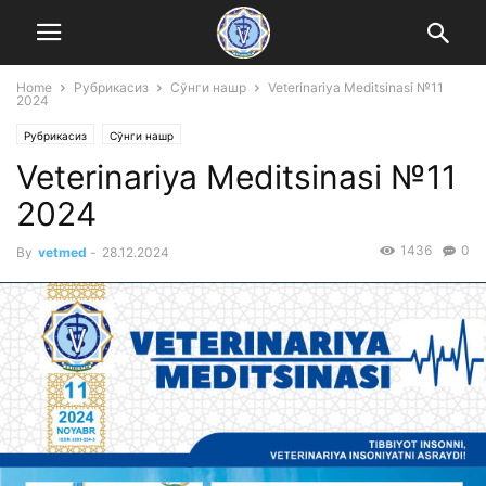
Home
Рубрикасиз
Сўнги нашр
Veterinariya Meditsinasi №11
2024
Рубрикасиз
Сўнги нашр
Veterinariya Meditsinasi №11
2024
1436
0
By
vetmed
-
28.12.2024