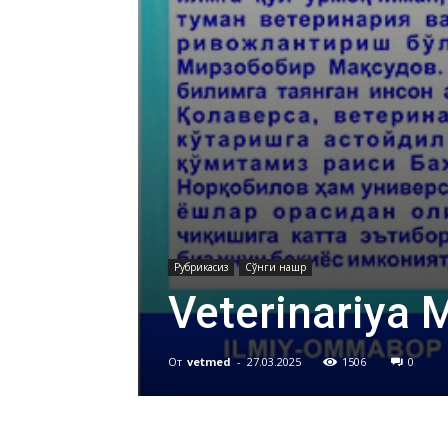
Рубрикасиз
Сўнги нашр
Veterinariya 
От
vetmed
-
27.03.2025
1506
0