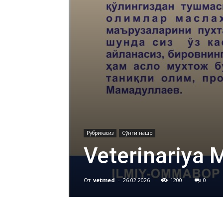
Рубрикасиз
Сўнги нашр
Veterinariya 
От
vetmed
-
26.02.2026
1200
0