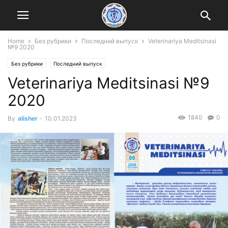
Home
Без рубрики
Последний выпуск
Veterinariya Meditsinasi
№9 2020
Без рубрики
Последний выпуск
Veterinariya Meditsinasi №9
2020
1840
0
By
alisher
-
10.01.2023