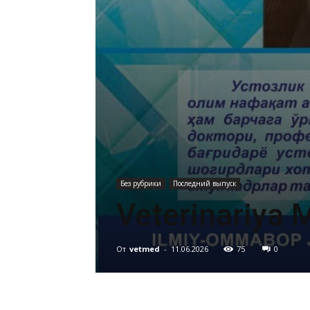
Без рубрики
Последний выпуск
Veterinariya 
От
vetmed
-
11.06.2026
75
0