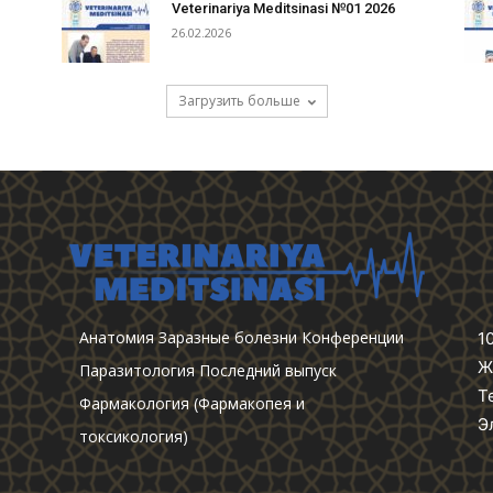
Veterinariya Meditsinasi №01 2026
26.02.2026
Загрузить больше
Анатомия
Заразные болезни
Конференции
1
Ж
Паразитология
Последний выпуск
Т
Фармакология (Фармакопея и
Э
токсикология)