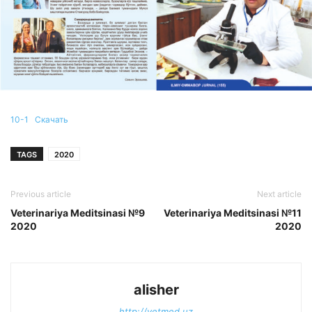
10-1
Скачать
TAGS
2020
Previous article
Next article
Veterinariya Meditsinasi №9
Veterinariya Meditsinasi №11
2020
2020
alisher
http://vetmed.uz