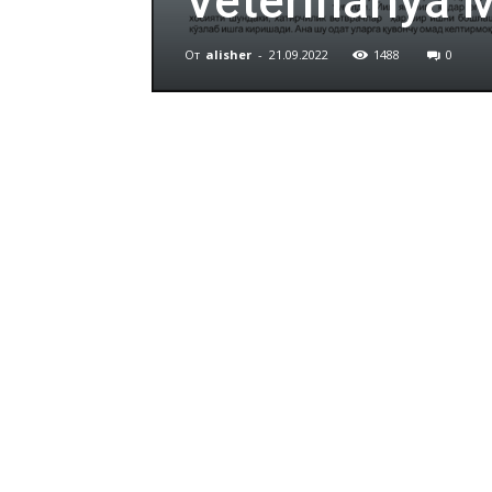
Veterinariya 
От
alisher
-
21.09.2022
1488
0