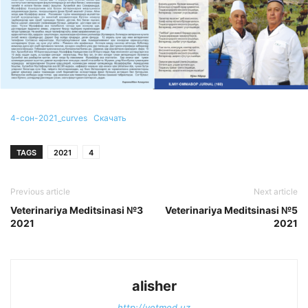
4-сон-2021_curves
Скачать
TAGS
2021
4
Previous article
Next article
Veterinariya Meditsinasi №3
Veterinariya Meditsinasi №5
2021
2021
alisher
http://vetmed.uz