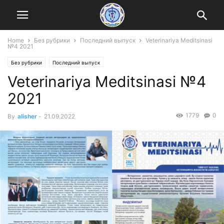
Home
Без рубрики
Последний выпуск
Veterinariya Meditsinasi
№4 2021
Без рубрики
Последний выпуск
Veterinariya Meditsinasi №4
2021
1779
0
By
alisher
-
21.09.2022