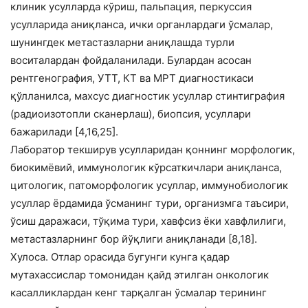
клиник усулларда кўриш, пальпация, перкуссия
усулларида аниқланса, ички органлардаги ўсмалар,
шунингдек метастазларни аниқлашда турли
воситалардан фойдаланилади. Булардан асосан
рентгенография, УТТ, КТ ва МРТ диагностикаси
қўлланилса, махсус диагностик усуллар стинтиграфия
(радиоизотопли сканерлаш), биопсия, усуллари
бажарилади [4,16,25].
Лаборатор текширув усулларидан қоннинг морфологик,
биокимёвий, иммунологик кўрсаткичлари аниқланса,
цитологик, патоморфологик усуллар, иммунобиологик
усуллар ёрдамида ўсманинг тури, организмга таъсири,
ўсиш даражаси, тўқима тури, хавфсиз ёки хавфлилиги,
метастазларнинг бор йўқлиги аниқланади [8,18].
Хулоса. Отлар орасида бугунги кунга қадар
мутахассислар томонидан қайд этилган онкологик
касалликлардан кенг тарқалган ўсмалар терининг