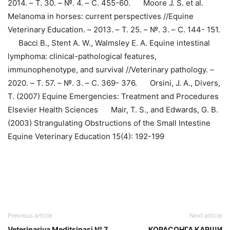
2014. – Т. 30. – №. 4. – С. 455-60.
Moore J. S. et al.
Melanoma in horses: current perspectives //Equine
Veterinary Education. – 2013. – Т. 25. – №. 3. – С. 144- 151.
Bacci B., Stent A. W., Walmsley E. A. Equine intestinal
lymphoma: clinical-pathological features,
immunophenotype, and survival //Veterinary pathology. –
2020. – Т. 57. – №. 3. – С. 369- 376.
Orsini, J. A., Divers,
T. (2007) Equine Emergencies: Treatment and Procedures
Elsevier Health Sciences
Mair, T. S., and Edwards, G. B.
(2003) Strangulating Obstructions of the Small Intestine
Equine Veterinary Education 15(4): 192-199
Previous article
Next article
Veterinariya Meditsinasi № 7
ҚОРАСОНГА ҚАРШИ