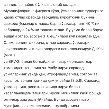
санчиқлар пайдо бўлишига олиб келади.
Муаллифларнинг фикрига кўра, ўсмаларнинг турларига
қараб отлар орасида тарқалиш кўрсаткичи бўйича
саркоид ўсмалар отларда барча ўсмаларнинг 40 % ни,
зебраларда 24 % ни ташкил этади. Бу ўсма билан барча
ёшдаги отлар, асосан 3-6 ёшлилари кўп касалланади.
Олимларнинг фикрича, отлар саркоид ўсмалари
шаклланишининг сигирлардаги папилломавирус ДНКси
(VPV-1
va BPV-2) билан боғлайдиган назария онкологлар
томонидан тан олинган. Ушбу вирус саркоид
ўсмаларнинг ўзида ҳам, атрофларида ҳам, соғлом ва
касал отларнинг қонида ҳам учрайди [3,5,8]. Саркоид
ўсмаларнинг ривожланишида вирус билан
касалланишдан ташқари, ирсий мойиллик каби бошқа
омиллар ҳам роль ўйнайди. Бунда асосан гисто
мувофиқлик комплексининг ҳужайра мем-