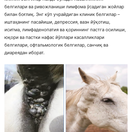
белгилари ва ривожланиши лимфома ўсадиган жойлар
билан боғлиқ. Энг кўп учрайдиган клиник белгилар –
иштаҳанинг пасайиши, депрессия, вазн йўқотиш,
иситма, лимфаденопатия ва қориннинг пастга осилиши,
юқори ва пастки нафас йўллари касалликлари
белгилари, офтальмологик белгилар, санчиқ ва
диареядан иборат.