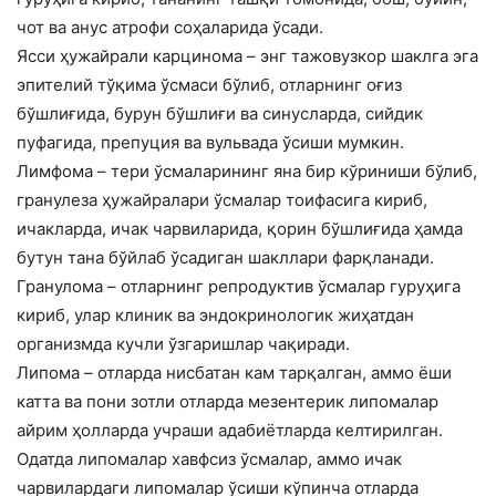
чот ва анус атрофи соҳаларида ўсади.
Ясси ҳужайрали карцинома – энг тажовузкор шаклга эга
эпителий тўқима ўсмаси бўлиб, отларнинг оғиз
бўшлиғида, бурун бўшлиғи ва синусларда, сийдик
пуфагида, препуция ва вульвада ўсиши мумкин.
Лимфома – тери ўсмаларининг яна бир кўриниши бўлиб,
гранулеза ҳужайралари ўсмалар тоифасига кириб,
ичакларда, ичак чарвиларида, қорин бўшлиғида ҳамда
бутун тана бўйлаб ўсадиган шакллари фарқланади.
Гранулома – отларнинг репродуктив ўсмалар гуруҳига
кириб, улар клиник ва эндокринологик жиҳатдан
организмда кучли ўзгаришлар чақиради.
Липома – отларда нисбатан кам тарқалган, аммо ёши
катта ва пони зотли отларда мезентерик липомалар
айрим ҳолларда учраши адабиётларда келтирилган.
Одатда липомалар хавфсиз ўсмалар, аммо ичак
чарвилардаги липомалар ўсиши кўпинча отларда