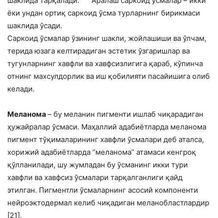
шаклида тарқалади.
Аралаш саркоид ўсмалар – икки
ёки ундан ортиқ саркоид ўсма турларнинг бирикмаси
шаклида ўсади.
Саркоид ўсмалар ўзининг шакли, жойлашиши ва ўлчам,
терида юзага келтирадиган эстетик ўзгаришлар ва
тугунларнинг хавфли ва хавфсизлигига қараб, кўпинча
отнинг махсулдорлик ва иш қобилияти пасайишига олиб
келади.
Меланома
– бу меланин пигменти ишлаб чиқарадиган
ҳужайралар ўсмаси. Маҳаллий адабиётларда меланома
пигмент тўқималарининг хавфли ўсмалари деб аталса,
хорижий адабиётларда “меланома” атамаси кенгроқ
қўлланилади, шу жумладан бу ўсманинг икки тури
хавфли ва хавфсиз ўсмалари тарқалганлиги қайд
этилган. Пигментли ўсмаларнинг асосий компоненти
нейроэктодермал келиб чиқадиган меланобластлардир
[21].