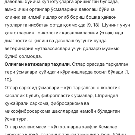
даволаш бўйича кўп ютуқларга эришилган бўлсада,
аммо ички органлар ўсмаларини даволаш бўйича
клиник ва илмий ишлар олиб бориш бошқа ҳайвон
турларига нисбатан ортда қолмоқда [9, 18]. Шунинг учун
ҳам отларнинг онкологик касалликларини ўз вақтида
диагностика қилиш ва даволаш бугунги кунда
ветеринария мутахассислари учун долзарб муаммо
бўлиб қолмоқда.
Олинган натижалар таҳлили.
Отлар орасида тарқалган
тери ўсмалари қуйидаги кўринишларда ҳосил бўлади [1,
10]:
Отлар саркоид ўсмалари – кўп тарқалган онкологик
касаллик бўлиб, фибропластик ўсмалар, Шприндел
ҳужайрали саркома, фибросаркома ва
миксофибросаркома шаклларида намоён бўладиган
ўсма тури.
Отлар меланомаси – кўп холларда хавфли ўсмалар
гуруҳига кириб, тананинг ташқи томонида, бош, бўйин,