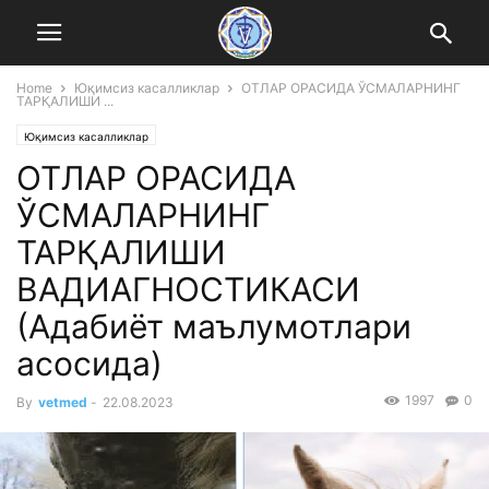
Home
Юқимсиз касалликлар
ОТЛАР ОРАСИДА ЎСМАЛАРНИНГ
ТАРҚАЛИШИ ...
Юқимсиз касалликлар
ОТЛАР ОРАСИДА
ЎСМАЛАРНИНГ
ТАРҚАЛИШИ
ВАДИАГНОСТИКАСИ
(Адабиёт маълумотлари
асосида)
1997
0
By
vetmed
-
22.08.2023