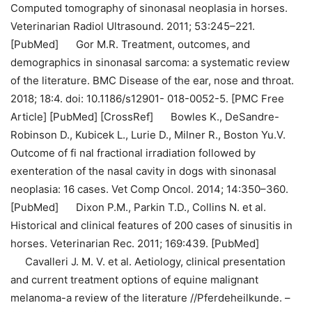
Computed tomography of sinonasal neoplasia in horses.
Veterinarian Radiol Ultrasound. 2011; 53:245–221.
[PubMed]
Gor M.R. Treatment, outcomes, and
demographics in sinonasal sarcoma: a systematic review
of the literature. BMC Disease of the ear, nose and throat.
2018; 18:4. doi: 10.1186/s12901- 018-0052-5. [PMC Free
Article] [PubMed] [CrossRef]
Bowles K., DeSandre-
Robinson D., Kubicek L., Lurie D., Milner R., Boston Yu.V.
Outcome of fi nal fractional irradiation followed by
exenteration of the nasal cavity in dogs with sinonasal
neoplasia: 16 cases. Vet Comp Oncol. 2014; 14:350–360.
[PubMed]
Dixon P.M., Parkin T.D., Collins N. et al.
Historical and clinical features of 200 cases of sinusitis in
horses. Veterinarian Rec. 2011; 169:439. [PubMed]
Cavalleri J. M. V. et al. Aetiology, clinical presentation
and current treatment options of equine malignant
melanoma-a review of the literature //Pferdeheilkunde. –