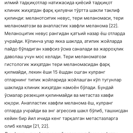
илмий тадқиқотлар натижасида қиёсий тадқиқот
клиник жиҳатдан фарқ қилувчи тўртта шакли таклиф
қилинди: меланотситик невус, тери меланомаси, тери
меланоматози ва анапластик хавфли меланома [22].
Меланоцитик невус рангидан қатъий назар ёш отларда
учрайди. Кўпинча улар якка шаклда, атипик жойларда
пайдо бўладиган хавфсиз ўсма саналади ва жарроҳлик
даволаш учун мос келади. Тери меланоматози
гистологик жиҳатдан тери меланомасидан фарқ
қилмайди, лекин ёши 15 ёшдан ошган кулранг
отларнинг типик жойларида жойлашган кўп тугунлар
шаклида клиник жиҳатдан намоён бўлади. Бундай
ўсмалар резекция қилинмайди ва метастаз хавфи
юқори. Анапластик хавфли меланома ёш, кулранг
отларда учрайди ва энг агрессив шакл бўлиб, ташхисдан
кейин бир йил ичида кенг тарқалган метастазларга
олиб келади [21, 22].