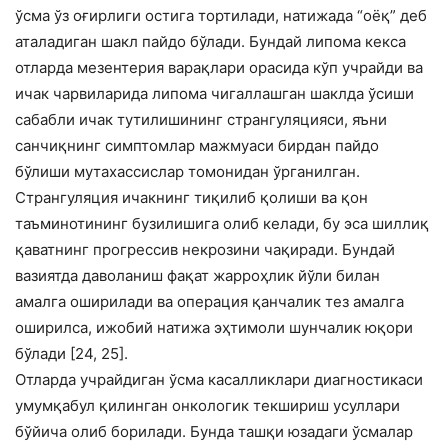
ўсма ўз оғирлиги остига тортилади, натижада “оёқ” деб
аталадиган шакл пайдо бўлади. Бундай липома кекса
отларда мезентерия варақлари орасида кўп учрайди ва
ичак чарвиларида липома чигаллашган шаклда ўсиши
сабабли ичак тутилишининг странгуляцияси, яъни
санчиқнинг симптомлар мажмуаси бирдан пайдо
бўлиши мутахассислар томонидан ўрганилган.
Странгуляция ичакнинг тиқилиб қолиши ва қон
таъминотининг бузилишига олиб келади, бу эса шиллиқ
қаватнинг прогрессив некрозини чақиради. Бундай
вазиятда даволаниш фақат жарроҳлик йўли билан
амалга оширилади ва операция қанчалик тез амалга
оширилса, ижобий натижа эҳтимоли шунчалик юқори
бўлади [24, 25].
Отларда учрайдиган ўсма касалликлари диагностикаси
умумқабул қилинган онкологик текшириш усуллари
бўйича олиб борилади. Бунда ташқи юзадаги ўсмалар