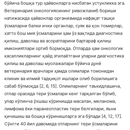
бўйича бошқа тур ҳайвонларга нисбатан устунликка эга.
Ветеринария онкологиясининг ривожланиб бориши
натижасида ҳайвонлар организмида нафақат ташқи
ўсмаларни балки ички органлар, суяк ва қон томирлар,
хатто бош мия ўсмаларини ҳам ўз вақтида диагностика
қилиш, даволаш ва асоратларини бартараф қилиш
имкониятлари ортиб бормоқда. Отларда ҳам онкологик
касалликларнинг қайд этилаётгани уларни диагностика
қилиш ва даволаш муолажалари бўйича дунё
ветеринария врачлари ҳамда олимлари томонидан
клиник ва илмий тадқиқот ишлари олиб борилишига
сабаб бўлмоқда [2, 6, 15]. Олимларнинг таъкидлашича,
отлар орасида тери ўсмалари кенг тарқалган бўлиб,
улар кўпинча ўхшаш кўринишда масалан, меланома,
лимфома ёки паранеопластик тери белгилари, яъни
қичишиш ва бошқа кўринишларга эга бўлади [4, 12, 17].
Сўнгги 40 йил давомида отларнинг тери ўсмаларини