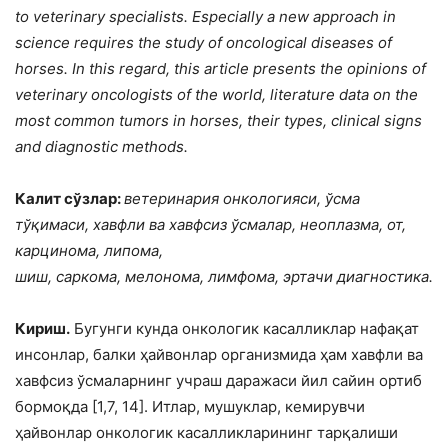
to veterinary specialists. Especially a new approach in
science requires the study of oncological diseases of
horses. In this regard, this article presents the opinions of
veterinary oncologists of the world, literature data on the
most common tumors in horses, their types, clinical signs
and diagnostic methods.
Калит сўзлар:
ветеринария онкологияси, ўсма
тўқимаси, хавфли ва хавфсиз ўсмалар, неоплазма, от,
карцинома, липома,
шиш, саркома, мелонома, лимфома, эртачи диагностика.
Кириш.
Бугунги кунда онкологик касалликлар нафақат
инсонлар, балки ҳайвонлар организмида ҳам хавфли ва
хавфсиз ўсмаларнинг учраш даражаси йил сайин ортиб
бормоқда [1,7, 14]. Итлар, мушуклар, кемирувчи
ҳайвонлар онкологик касалликларининг тарқалиши