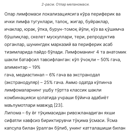
2-расм. Отлар меланомаси.
Олар лимфомаси локализациясига кўра периферик ва
ички лимфа тугунлари, талоқ, жигар, буйраклар,
ичаклар, юрак, ўпка, бурун-томоқ йўли, кўз ва қўшимча
бўшлиқлар, скелет мускуллари, тери, репродуктив
органлар, шунингдек марказий ва периферик асаб
тизимларида пайдо бўлади. Лимфоманинг 4 та анатомик
шакли батафсил тавсифланган: кўп ўчоқли – 50% гача,
алиментар – 19%
гача, медиастинал – 6% гача ва экстранодал
(экстранодуляр) – 25% гача. Аммо одатда кўпинча
лимфомаларнинг ушбу тўртта классик шакли
комбинацияси ҳолатида учраши бўйича адабиёт
маълумотлари мавжуд [23].
Липома – бу ёғ тўқимасидан ривожланадиган яхши
сифатли хавфсиз бириктирувчи тўқима ўсмаси. Ўсма
капсула билан ўралган бўлиб, унинг катталашиши билан