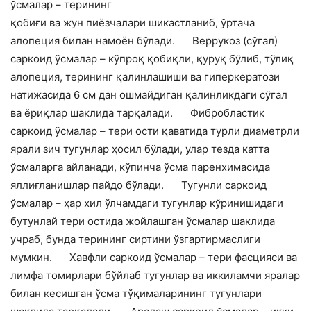
ўсмалар – терининг
қобиғи ва жун пиёзчалари шикастланиб, ўртача
алопеция билан намоён бўлади.
Веррукоз (сўгал)
саркоид ўсмалар – кўпроқ қобиқли, қуруқ бўлиб, тўлиқ
алопеция, терининг қалинлашиши ва гиперкератози
натижасида 6 см дан ошмайдиган қалинликдаги сўгал
ва ёриқлар шаклида тарқалади.
Фибробластик
саркоид ўсмалар – тери ости қаватида турли диаметрли
ярали зич тугунлар ҳосил бўлади, улар тезда катта
ўсмаларга айланади, кўпинча ўсма паренхимасида
яллиғланишлар пайдо бўлади.
Тугунли саркоид
ўсмалар – ҳар хил ўлчамдаги тугунлар кўринишидаги
бутунлай тери остида жойлашган ўсмалар шаклида
учраб, бунда терининг сиртини ўзгартирмаслиги
мумкин.
Хавфли саркоид ўсмалар – тери фасцияси ва
лимфа томирлари бўйлаб тугунлар ва иккиламчи яралар
билан кесишган ўсма тўқималарининг тугунлари