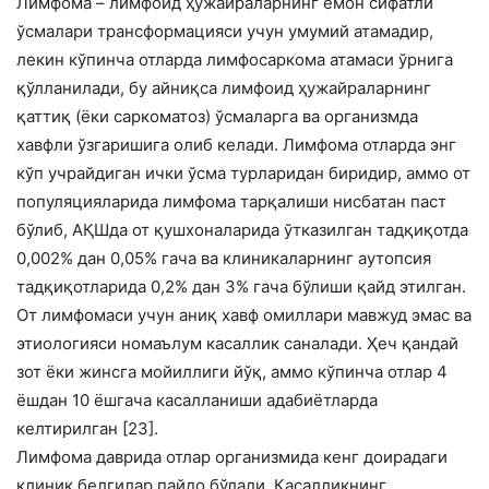
Лимфома – лимфоид ҳужайраларнинг ёмон сифатли
ўсмалари трансформацияси учун умумий атамадир,
лекин кўпинча отларда лимфосаркома атамаси ўрнига
қўлланилади, бу айниқса лимфоид ҳужайраларнинг
қаттиқ (ёки саркоматоз) ўсмаларга ва организмда
хавфли ўзгаришига олиб келади. Лимфома отларда энг
кўп учрайдиган ички ўсма турларидан биридир, аммо от
популяцияларида лимфома тарқалиши нисбатан паст
бўлиб, АҚШда от қушхоналарида ўтказилган тадқиқотда
0,002% дан 0,05% гача ва клиникаларнинг аутопсия
тадқиқотларида 0,2% дан 3% гача бўлиши қайд этилган.
От лимфомаси учун аниқ хавф омиллари мавжуд эмас ва
этиологияси номаълум касаллик саналади. Ҳеч қандай
зот ёки жинсга мойиллиги йўқ, аммо кўпинча отлар 4
ёшдан 10 ёшгача касалланиши адабиётларда
келтирилган [23].
Лимфома даврида отлар организмида кенг доирадаги
клиник белгилар пайдо бўлади. Касалликнинг