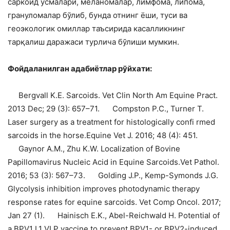
саркоид ўсмалари, меланомалар, лимфома, липома,
грануломалар бўлиб, бунда отнинг ёши, туси ва
геоэкологик омиллар таъсирида касалликнинг
тарқалиш даражаси турлича бўлиши мумкин.
Фойдаланилган адабиётлар рўйхати:
Bergvall K.E. Sarcoids. Vet Clin North Am Equine Pract.
2013 Dec; 29 (3): 657–71.
Compston P.C., Turner T.
Laser surgery as a treatment for histologically confi rmed
sarcoids in the horse.Equine Vet J. 2016; 48 (4): 451.
Gaynor A.M., Zhu K.W. Localization of Bovine
Papillomavirus Nucleic Acid in Equine Sarcoids.Vet Pathol.
2016; 53 (3): 567–73.
Golding J.P., Kemp-Symonds J.G.
Glycolysis inhibition improves photodynamic therapy
response rates for equine sarcoids. Vet Comp Oncol. 2017;
Jan 27 (1).
Hainisch E.K., Abel-Reichwald H. Potential of
a BPV1 L1 VLP vaccine to prevent BPV1- or BPV2-induced