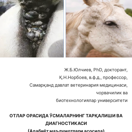
Ж.Б.Юлчиев, PhD, докторант,
Қ.Н.Норбоев, в.ф.д., профессор,
Самарқанд давлат ветеринария медицинаси,
чорвачилик ва
биотехнологиялар университети
ОТЛАР ОРАСИДА ЎСМАЛАРНИНГ ТАРҚАЛИШИ ВА
ДИАГНОСТИКАСИ
(Адабиёт маълумотлари асосида)