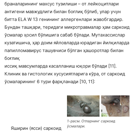
браналарининг махсус тузилиши – от лейкоцитлари
антигени мавжудлиги билан боғлиқ бўлиб, улар учун
битта ELA W 13 генининг аллергенлари жавобгардир.
Бундан ташқари, теридаги микротравмалар ҳам саркоид
ўсмалар ҳосил бўлишига сабаб бўлади. Мутахассислар
кузатишича, ҳар доим яйловларда юрадиган йилқиларда
папилломавирус ташувчиси бўлган ҳашоротлар билан
боғлиқ
иссиқ мавсумларда касалланиш юқори бўлади [11].
Клиник ва гистологик хусусиятларига кўра, от саркоид
ўсмаларининг 6 тури фарқланади [10, 11]:
1-расм. Отларнинг саркоид
ўсмалари.
Яширин (ясси) саркоид