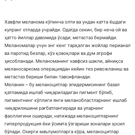
Хавфли меланома кўпинча олти ва ундан катта ёшдаги
кулранг отларда учрайди. Одатда секин, бир неча ой ва
ҳатто йиллар давомида ўсади; метастаз бермайди.
Меланомалар учун энг кенг тарқалган жойлар перианал
ва паротид безлар, кўз қовоқлари ва дум атрофи
ҳисобланади. Меланоманинг хавфсиз шакли, айниқса
меланосаркома операциядан кейин тез ривожланиш ва
метастаз бериши билан тавсифланади.
Меланин – бу меланоцитлар эпидермисининг базал
қатламида ишлаб чиқариладиган пигмент бўлиб,
пигментнинг кўплиги янги меланобластларнинг ишлаб
чиқарилишини рағбатлантиради ва уларнинг
фаоллигини оширади, натижада меланоцитларнинг
гиперпродукция ёки ўсимта ўзгариши зоналари ҳосил
бўлади. Охирги маълумотларга кўра, меланоцитлар