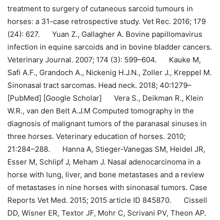
treatment to surgery of cutaneous sarcoid tumours in
horses: a 31-case retrospective study. Vet Rec. 2016; 179
(24): 627.
Yuan Z., Gallagher A. Bovine papillomavirus
infection in equine sarcoids and in bovine bladder cancers.
Veterinary Journal. 2007; 174 (3): 599–604.
Kauke M,
Safi A.F., Grandoch A., Nickenig H.J.N., Zoller J., Kreppel M.
Sinonasal tract sarcomas. Head neck. 2018; 40:1279–
[PubMed] [Google Scholar]
Vera S., Deikman R., Klein
W.R., van den Belt A.J.M Computed tomography in the
diagnosis of malignant tumors of the paranasal sinuses in
three horses. Veterinary education of horses. 2010;
21:284–288.
Hanna A, Stieger-Vanegas SM, Heidel JR,
Esser M, Schlipf J, Meham J. Nasal adenocarcinoma in a
horse with lung, liver, and bone metastases and a review
of metastases in nine horses with sinonasal tumors. Case
Reports Vet Med. 2015; 2015 article ID 845870.
Cissell
DD, Wisner ER, Textor JF, Mohr C, Scrivani PV, Theon AP.