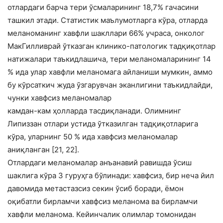
отлардаги барча тери ўсмаларининг 18,7% гачасини
ташкил этади. Статистик маълумотларга кўра, отларда
меланоманинг хавфли шакллари 66% учраса, онколог
МакГилливрай ўтказган клинико-патологик тадқиқотлар
натижалари таъкидлашича, тери меланомаларининг 14
% ида улар хавфли меланомага айланиши мумкин, аммо
бу кўрсаткич жуда ўзгарувчан эканлигини таъкидлайди,
чунки хавфсиз меланомалар
камдан-кам ҳолларда тасдиқланади. Олимнинг
Липиззан отлари устида ўтказилган тадқиқотларига
кўра, уларнинг 50 % ида хавфсиз меланомалар
аниқланган [21, 22].
Отлардаги меланомалар анъанавий равишда ўсиш
шаклига кўра 3 гуруҳга бўлинади: хавфсиз, бир неча йил
давомида метастазсиз секин ўсиб боради, ёмон
оқибатли бирламчи хавфсиз меланома ва бирламчи
хавфли меланома. Кейинчалик олимлар томонидан