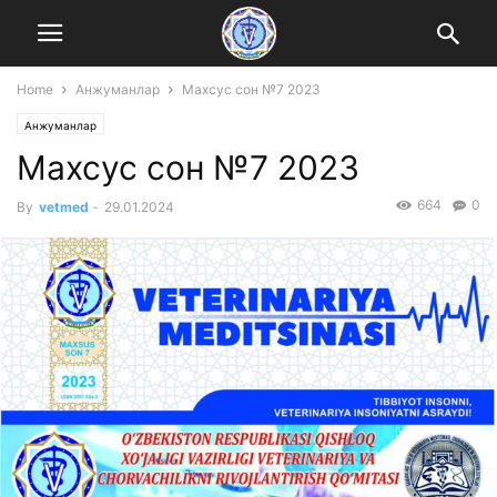
Home
Анжуманлар
Mахсус сон №7 2023
Анжуманлар
Mахсус сон №7 2023
664
0
By
vetmed
-
29.01.2024