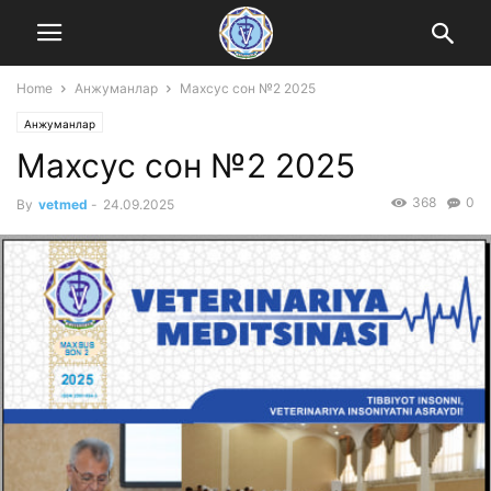
Home
Анжуманлар
Mахсус сон №2 2025
Анжуманлар
Mахсус сон №2 2025
368
0
By
vetmed
-
24.09.2025