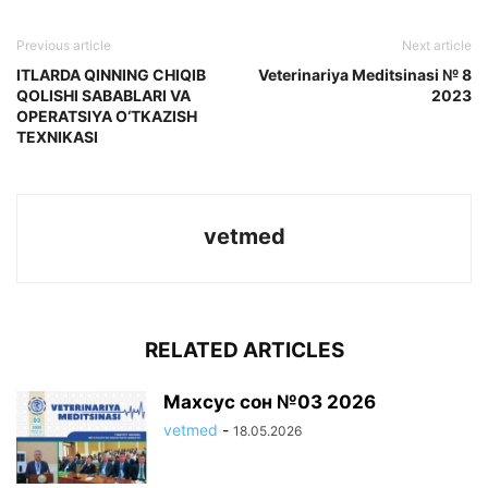
Previous article
Next article
ITLARDA QINNING CHIQIB
Veterinariya Meditsinasi № 8
QOLISHI SABABLARI VA
2023
OPERATSIYA O‘TKAZISH
TEXNIKASI
vetmed
RELATED ARTICLES
Махсус сон №03 2026
vetmed
-
18.05.2026