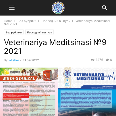
Home
Без рубрики
Последний выпуск
Veterinariya Meditsinasi
№9 2021
Без рубрики
Последний выпуск
Veterinariya Meditsinasi №9
2021
1476
0
By
alisher
-
21.09.2022