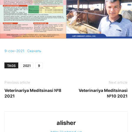
9-сон-2021
Скачать
TAGS
2021
9
Previous article
Next article
Veterinariya Meditsinasi №8
Veterinariya Meditsinasi
2021
№10 2021
alisher
http://vetmed.uz