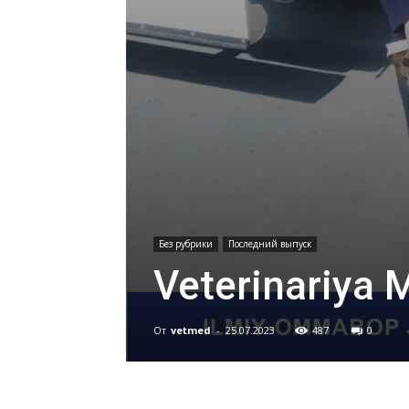
Без рубрики
Последний выпуск
Veterinariya 
От
vetmed
-
25.07.2023
487
0