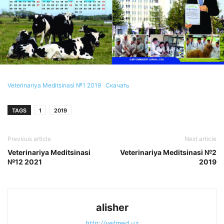
Veterinariya Meditsinasi №1 2019
Скачать
TAGS
1
2019
Previous article
Next article
Veterinariya Meditsinasi
Veterinariya Meditsinasi №2
№12 2021
2019
alisher
http://vetmed.uz