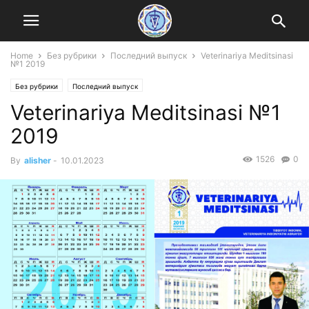
Home
Без рубрики
Последний выпуск
Veterinariya Meditsinasi
№1 2019
Без рубрики
Последний выпуск
Veterinariya Meditsinasi №1
2019
1526
0
By
alisher
-
10.01.2023