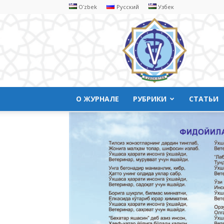
Oʻzbek
Русский
Узбек
Ветеринарyая
медицина
О ЖУРНАЛЕ
РУБРИКИ
СТАТЬИ