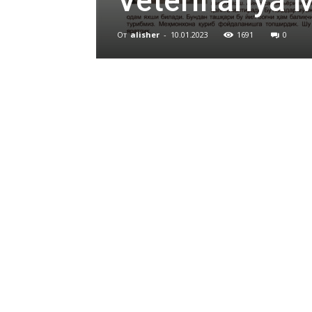
Veterinariya 
От
alisher
-
10.01.2023
1691
0